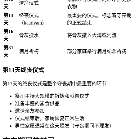
洁净仪式
天
衣物
第13
终丧仪式
最重要的仪式，标志着守丧期
天
（kaariyam）
的正式结束
第16
骨灰投水
将骨灰撒入大海或河流
天
第31
满月祈祷
部分家庭举行满月纪念祈祷
天
第13天终丧仪式
第13天的终丧仪式是整个守丧期中最重要的环节：
祭司主持大规模的祈祷和献祭仪式
准备丰盛的素食供品
邀请亲友参加
仪式结束后，家属恢复正常生活
男性家属通常在这天理发（守丧期间不理发）