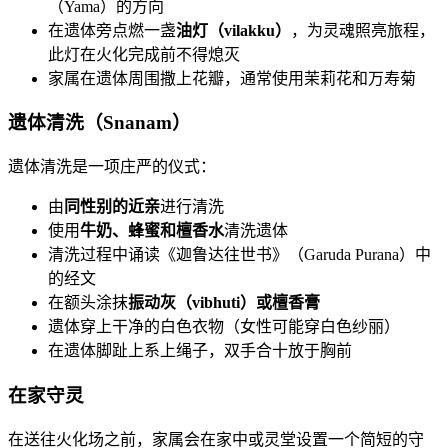
（Yama）的方向
在遗体旁点燃一盏
油灯（vilakku）
，为灵魂照亮旅程，
此灯在火化完成前不得熄灭
家属在遗体周围撒上花瓣，通常使用茉莉花和万寿菊
遗体清洗（Snanam）
遗体清洗是一项庄严的仪式：
由
同性别的近亲
进行清洗
使用
牛奶、蜂蜜和檀香水
清洗遗体
清洗过程中诵读《迦鲁达往世书》（Garuda Purana）中
的经文
在额头涂抹
振动灰（vibhuti）
或
檀香膏
遗体穿上干净的白色衣物（女性可能穿白色纱丽）
在遗体脚趾上系上绳子，双手合十放于胸前
在家守灵
在送往火化场之前，家属会在家中或灵堂设置一个简短的守