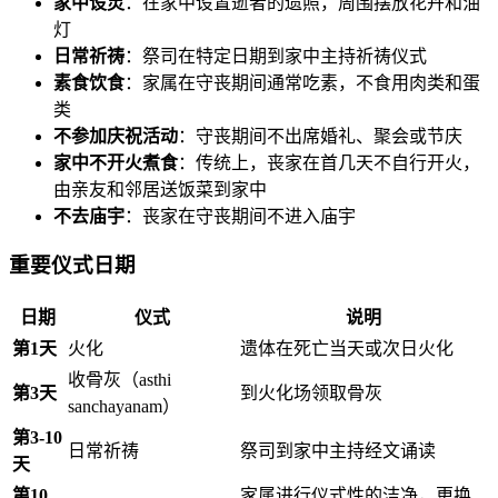
家中设灵
：在家中设置逝者的遗照，周围摆放花卉和油
灯
日常祈祷
：祭司在特定日期到家中主持祈祷仪式
素食饮食
：家属在守丧期间通常吃素，不食用肉类和蛋
类
不参加庆祝活动
：守丧期间不出席婚礼、聚会或节庆
家中不开火煮食
：传统上，丧家在首几天不自行开火，
由亲友和邻居送饭菜到家中
不去庙宇
：丧家在守丧期间不进入庙宇
重要仪式日期
日期
仪式
说明
第1天
火化
遗体在死亡当天或次日火化
收骨灰（asthi
第3天
到火化场领取骨灰
sanchayanam）
第3-10
日常祈祷
祭司到家中主持经文诵读
天
第10
家属进行仪式性的洁净，更换