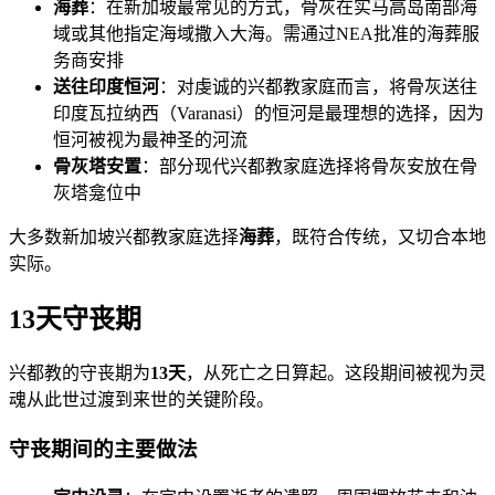
海葬
：在新加坡最常见的方式，骨灰在实马高岛南部海
域或其他指定海域撒入大海。需通过NEA批准的海葬服
务商安排
送往印度恒河
：对虔诚的兴都教家庭而言，将骨灰送往
印度瓦拉纳西（Varanasi）的恒河是最理想的选择，因为
恒河被视为最神圣的河流
骨灰塔安置
：部分现代兴都教家庭选择将骨灰安放在骨
灰塔龛位中
大多数新加坡兴都教家庭选择
海葬
，既符合传统，又切合本地
实际。
13天守丧期
兴都教的守丧期为
13天
，从死亡之日算起。这段期间被视为灵
魂从此世过渡到来世的关键阶段。
守丧期间的主要做法