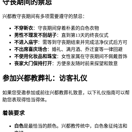
守丧期间的禁忌
兴都教守丧期间有多项需要遵守的禁忌：
不穿新衣
：守丧期间穿着朴素的白色衣物
男性不理发不刮胡子
：直到第13天的终丧仪式
不进入庙宇
：需等到守丧期结束并完成洁净仪式后方可
不出席喜庆场合
：婚礼、满月酒、乔迁宴等一律回避
不使用化妆品和珠宝
：女性家属在守丧期间不佩戴首饰
丧家大门保持打开
：方便亲友随时前来探望和致意
参加兴都教葬礼：访客礼仪
如果您受邀参加或前往兴都教葬礼致意，以下礼仪指南可以帮
助您表现得恰当得体。
着装要求
白色
是最恰当的颜色。兴都教传统中，白色象征纯洁和