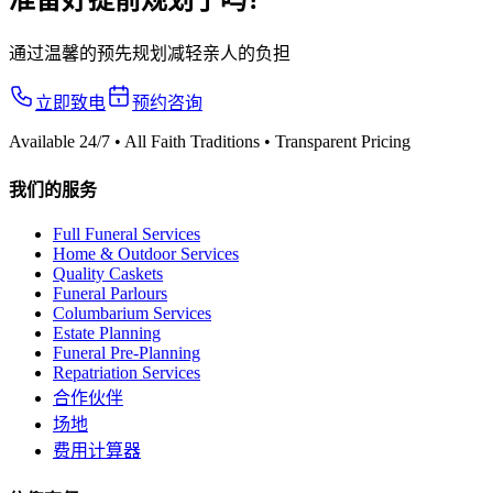
通过温馨的预先规划减轻亲人的负担
立即致电
预约咨询
Available 24/7 • All Faith Traditions • Transparent Pricing
我们的服务
Full Funeral Services
Home & Outdoor Services
Quality Caskets
Funeral Parlours
Columbarium Services
Estate Planning
Funeral Pre-Planning
Repatriation Services
合作伙伴
场地
费用计算器