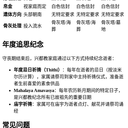
帛金
视家庭而定
白色信封
白色信封
白色信封
遗体方向
头部朝南
无特定要求
无特定要求
无特定要求
骨灰塔/海
骨灰塔/海
骨灰塔/墓
骨灰处理
投入流水
葬
葬
地
年度追思纪念
守丧期结束后，兴都教家庭通过以下方式持续纪念逝者：
年度忌日祈祷（Thithi）
：每年在逝者的忌日（按淡米
尔历计算），家属请祭司到家中主持祈祷仪式，准备逝
者生前喜爱的素食供品
Mahalaya Amavasya
：每年农历新月期间的特定日子，
是兴都教纪念所有已故祖先的重要日期
庙宇祈祷
：家属可在庙宇为逝者点灯、献花并请祭司诵
经
常见问题