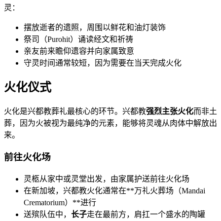
灵：
摆放逝者的遗照，周围以鲜花和油灯装饰
祭司（Purohit）诵读经文和祈祷
亲友前来瞻仰遗容并向家属致意
守灵时间通常较短，因为需要在当天完成火化
火化仪式
火化是兴都教葬礼最核心的环节。兴都教
强烈主张火化
而非土
葬，因为火被视为最纯净的元素，能够将灵魂从肉体中解放出
来。
前往火化场
灵柩从家中或灵堂出发，由家属护送前往火化场
在新加坡，兴都教火化通常在**万礼火葬场（Mandai
Crematorium）**进行
送殡队伍中，
长子
走在最前方，肩扛一个盛水的陶罐