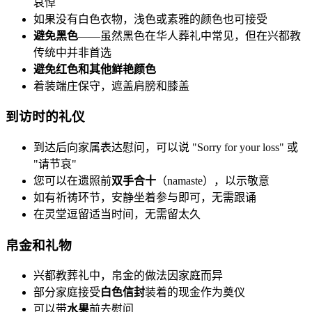
哀悼
如果没有白色衣物，浅色或素雅的颜色也可接受
避免黑色
——虽然黑色在华人葬礼中常见，但在兴都教
传统中并非首选
避免红色和其他鲜艳颜色
着装端庄保守，遮盖肩膀和膝盖
到访时的礼仪
到达后向家属表达慰问，可以说 "Sorry for your loss" 或
"请节哀"
您可以在遗照前
双手合十
（namaste），以示敬意
如有祈祷环节，安静坐着参与即可，无需跟诵
在灵堂逗留适当时间，无需留太久
帛金和礼物
兴都教葬礼中，帛金的做法因家庭而异
部分家庭接受
白色信封
装着的现金作为奠仪
可以带
水果
前去慰问