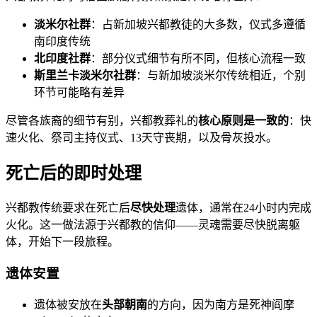
淡米尔社群
：占新加坡兴都教徒的大多数，仪式多遵循
南印度传统
北印度社群
：部分仪式细节有所不同，但核心流程一致
斯里兰卡淡米尔社群
：与新加坡淡米尔传统相近，个别
环节可能略有差异
尽管各族裔的细节有别，兴都教葬礼的
核心原则是一致的
：快
速火化、祭司主持仪式、13天守丧期，以及骨灰投水。
死亡后的即时处理
兴都教传统要求在死亡后
尽快处理
遗体，通常在24小时内完成
火化。这一做法源于兴都教的信仰——灵魂需要尽快脱离躯
体，开始下一段旅程。
遗体安置
遗体被安放在
头部朝南
的方向，因为南方是死神阎摩