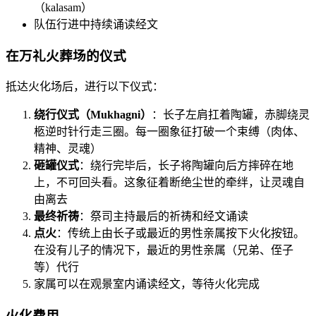
（kalasam）
队伍行进中持续诵读经文
在万礼火葬场的仪式
抵达火化场后，进行以下仪式：
绕行仪式（Mukhagni）
：长子左肩扛着陶罐，赤脚绕灵
柩逆时针行走三圈。每一圈象征打破一个束缚（肉体、
精神、灵魂）
砸罐仪式
：绕行完毕后，长子将陶罐向后方摔碎在地
上，不可回头看。这象征着断绝尘世的牵绊，让灵魂自
由离去
最终祈祷
：祭司主持最后的祈祷和经文诵读
点火
：传统上由长子或最近的男性亲属按下火化按钮。
在没有儿子的情况下，最近的男性亲属（兄弟、侄子
等）代行
家属可以在观景室内诵读经文，等待火化完成
火化费用