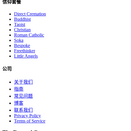
信仰套餐
Direct Cremation
Buddhist
Taoist
Christian
Roman Catholic
Soka
Bespoke
Freethinker
Little Angels
公司
关于我们
指南
常见问题
博客
联系我们
Privacy Policy
Terms of Service