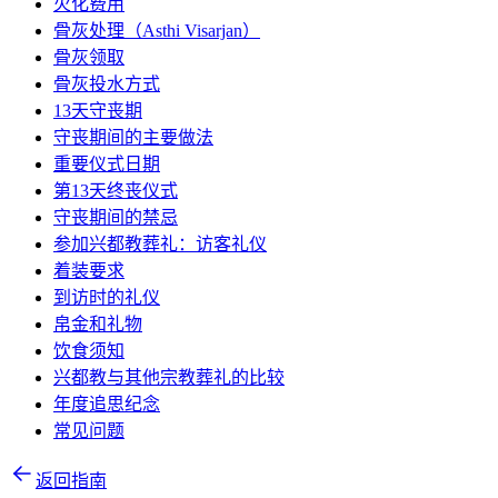
火化费用
骨灰处理（Asthi Visarjan）
骨灰领取
骨灰投水方式
13天守丧期
守丧期间的主要做法
重要仪式日期
第13天终丧仪式
守丧期间的禁忌
参加兴都教葬礼：访客礼仪
着装要求
到访时的礼仪
帛金和礼物
饮食须知
兴都教与其他宗教葬礼的比较
年度追思纪念
常见问题
返回指南