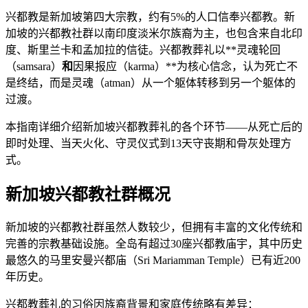
兴都教是新加坡第四大宗教，约有5%的人口信奉兴都教。新
加坡的兴都教社群以南印度淡米尔族裔为主，也包含来自北印
度、斯里兰卡和孟加拉的信徒。兴都教葬礼以**灵魂轮回
（samsara）
和
因果报应（karma）**为核心信念，认为死亡不
是终结，而是灵魂（atman）从一个躯体转移到另一个躯体的
过渡。
本指南详细介绍新加坡兴都教葬礼的各个环节——从死亡后的
即时处理、当天火化、守灵仪式到13天守丧期和骨灰处理方
式。
新加坡兴都教社群概况
新加坡的兴都教社群虽然人数较少，但拥有丰富的文化传统和
完善的宗教基础设施。全岛有超过30座兴都教庙宇，其中历史
最悠久的马里安曼兴都庙（Sri Mariamman Temple）已有近200
年历史。
兴都教葬礼的习俗因族裔背景和家庭传统略有差异：