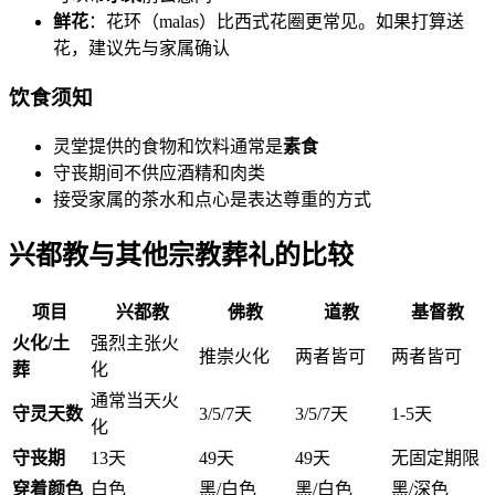
鲜花
：花环（malas）比西式花圈更常见。如果打算送
花，建议先与家属确认
饮食须知
灵堂提供的食物和饮料通常是
素食
守丧期间不供应酒精和肉类
接受家属的茶水和点心是表达尊重的方式
兴都教与其他宗教葬礼的比较
项目
兴都教
佛教
道教
基督教
火化/土
强烈主张火
推崇火化
两者皆可
两者皆可
葬
化
通常当天火
守灵天数
3/5/7天
3/5/7天
1-5天
化
守丧期
13天
49天
49天
无固定期限
穿着颜色
白色
黑/白色
黑/白色
黑/深色