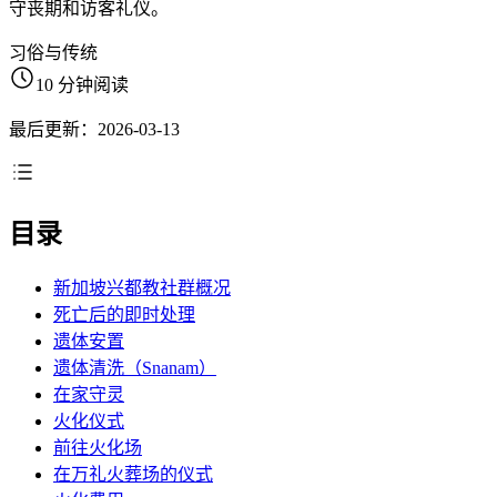
守丧期和访客礼仪。
习俗与传统
10 分钟阅读
最后更新：2026-03-13
目录
新加坡兴都教社群概况
死亡后的即时处理
遗体安置
遗体清洗（Snanam）
在家守灵
火化仪式
前往火化场
在万礼火葬场的仪式