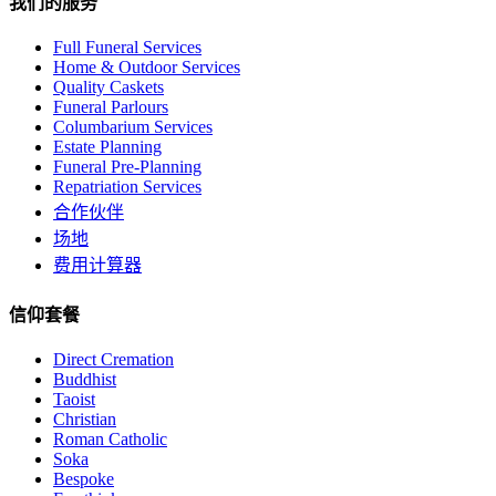
我们的服务
Full Funeral Services
Home & Outdoor Services
Quality Caskets
Funeral Parlours
Columbarium Services
Estate Planning
Funeral Pre-Planning
Repatriation Services
合作伙伴
场地
费用计算器
信仰套餐
Direct Cremation
Buddhist
Taoist
Christian
Roman Catholic
Soka
Bespoke