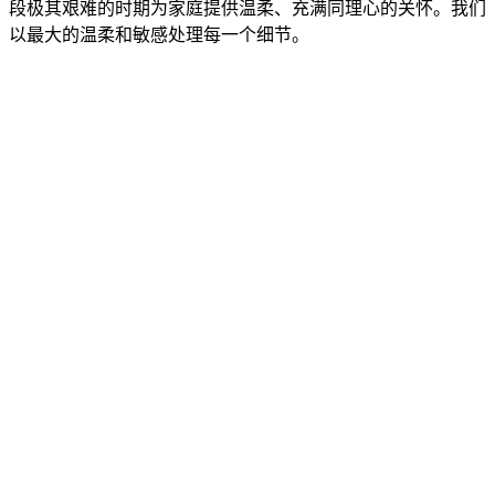
段极其艰难的时期为家庭提供温柔、充满同理心的关怀。我们
以最大的温柔和敏感处理每一个细节。
温柔的接运和照料
私人家庭瞻仰安排
温馨的追思布置