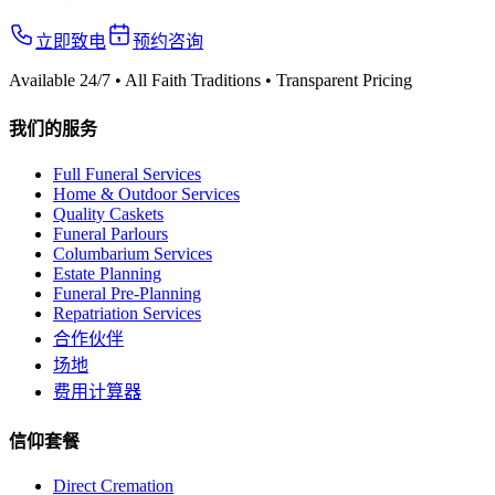
立即致电
预约咨询
Available 24/7 • All Faith Traditions • Transparent Pricing
我们的服务
Full Funeral Services
Home & Outdoor Services
Quality Caskets
Funeral Parlours
Columbarium Services
Estate Planning
Funeral Pre-Planning
Repatriation Services
合作伙伴
场地
费用计算器
信仰套餐
Direct Cremation