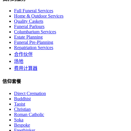
Full Funeral Services
Home & Outdoor Services
Quality Caskets
Funeral Parlours
Columbarium Services
Estate Planning
Funeral Pre-Planning
Repatriation Services
合作伙伴
场地
费用计算器
信仰套餐
Direct Cremation
Buddhist
Taoist
Christian
Roman Catholic
Soka
Bespoke
Freethinker