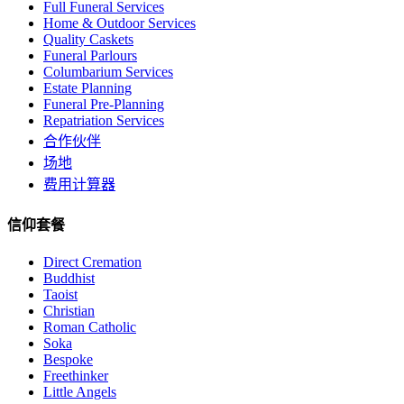
Full Funeral Services
Home & Outdoor Services
Quality Caskets
Funeral Parlours
Columbarium Services
Estate Planning
Funeral Pre-Planning
Repatriation Services
合作伙伴
场地
费用计算器
信仰套餐
Direct Cremation
Buddhist
Taoist
Christian
Roman Catholic
Soka
Bespoke
Freethinker
Little Angels