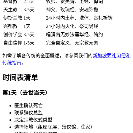
基督教
2-5天
牧师、赞美诗、圣经、悼词
天主教
3-5天
神父、玫瑰经、安魂弥撒
伊斯兰教
1天
24小时内土葬、洗体、丧礼祈祷
兴都教
1天
24小时内火化、祭司诵经
创价学会
3-5天
唱诵南无妙法莲华经、简约
自由信仰
1-5天
完全自定义、无宗教元素
如需了解各传统的全面概述，请参阅我们的
新加坡葬礼习俗和
传统指南
。
时间表清单
第1天（去世当天）
医生确认死亡
联系殡仪总监
决定宗教仪式类型
选择场地（组屋底层、殡仪馆、住家）