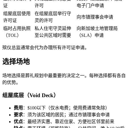
证
许可
电子门户申请
组屋底层使用
在组屋底层举行守
向市镇理事会申请
许可证
灵的许可
临时占用执照
私人住宅守灵延伸
向新加坡土地管理局
（TOL）
至公共区域时需要
（SLA）申请
殡仪总监通常会代为办理所有许可证申请。
选择场地
场地选择是葬礼规划中最重要的决定之一。每种选择都有各自
的优势。
组屋底层（Void Deck）
费用
：$100以下（仅水电费；使用费通常免除）
要求
：须为该区域的居民；通过市镇理事会申请
优点
：最经济实惠、靠近住家、方便社区邻里前来