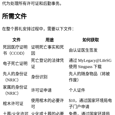
代为处理所有许可证和后勤事务。
所需文件
在整个葬礼安排过程中，需要以下文件：
文件
用途
如何获取
死因医疗证明
证明死亡事实和死
由认证医生签发
书（CCOD）
因
死亡登记的法律凭
通过 MyLegacy@LifeSG
电子死亡证明
证
使用 Singpass 下载
先人的身份证
先人的随身物品（将被
身份识别
（NRIC）
作废）
家属的身份证
许可证申请
个人证件
（NRIC）
使用棺木的必要许
$10，通过国家环境局电
棺木许可证
可
子门户申请
土葬/火化许可
火化或土葬的必要
免费，通过国家环境局