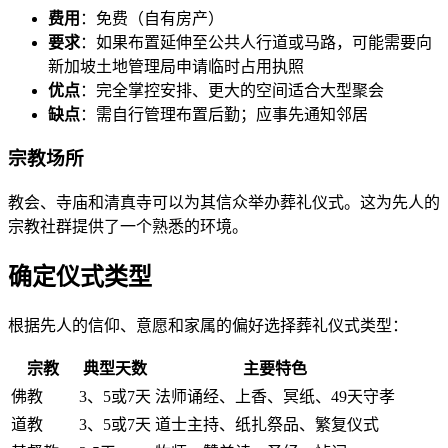
费用
：免费（自有房产）
要求
：如果布置延伸至公共人行道或马路，可能需要向
新加坡土地管理局申请临时占用执照
优点
：完全掌控安排、更大的空间适合大型聚会
缺点
：需自行管理布置后勤；应事先通知邻居
宗教场所
教会、寺庙和清真寺可以为其信众举办葬礼仪式。这为先人的
宗教社群提供了一个熟悉的环境。
确定仪式类型
根据先人的信仰、意愿和家属的偏好选择葬礼仪式类型：
宗教
典型天数
主要特色
佛教
3、5或7天
法师诵经、上香、冥纸、49天守孝
道教
3、5或7天
道士主持、纸扎祭品、繁复仪式