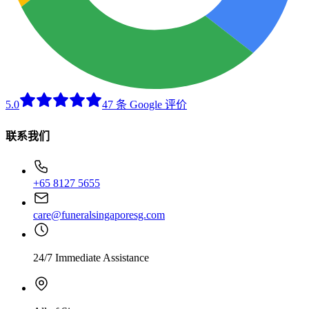
5.0
47 条 Google 评价
联系我们
+65 8127 5655
care@funeralsingaporesg.com
24/7 Immediate Assistance