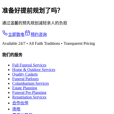
准备好提前规划了吗？
通过温馨的预先规划减轻亲人的负担
立即致电
预约咨询
Available 24/7 • All Faith Traditions • Transparent Pricing
我们的服务
Full Funeral Services
Home & Outdoor Services
Quality Caskets
Funeral Parlours
Columbarium Services
Estate Planning
Funeral Pre-Planning
Repatriation Services
合作伙伴
场地