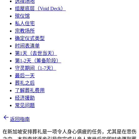
选择场地
组屋底层（Void Deck）
殡仪馆
私人住宅
宗教场所
确定仪式类型
时间表清单
第1天（去世当天）
第1-2天（筹备阶段）
守灵期间（1-7天）
最后一天
葬礼之后
了解葬礼费用
经济援助
常见问题
返回指南
在新加坡安排葬礼是一项令人身心俱疲的任务，尤其是在悲伤