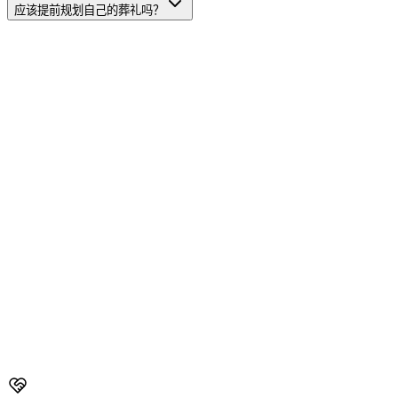
应该提前规划自己的葬礼吗？
新加坡亲人去世后该怎么办 - 逐步指南
新加坡亲人去世后的完
整指南。从死亡登记到葬礼安排、许可证和支持资源。
新加坡葬礼清单 - 完整规划清单
新加坡葬礼逐步清单。首24小
时、守灵安排、葬礼当天事项和葬后行政事务的综合清单。
新加坡葬礼之后 - 接下来该怎么办
新加坡葬礼之后的指南。骨
灰领取、骨灰安置预约、死亡证明行政事务、公积金索赔和各
宗教守丧习俗。