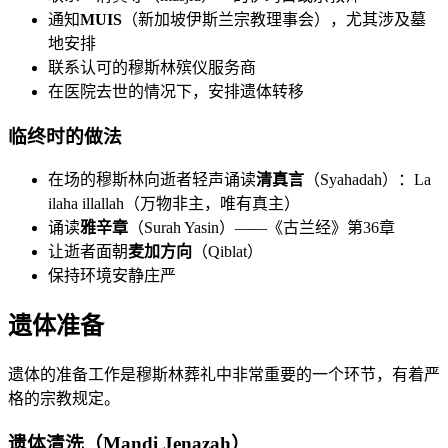
通知
MUIS
（新加坡伊斯兰宗教理事会），尤其涉及墓
地安排
联系认可的穆斯林殡仪服务商
在医院去世的情况下，安排遗体转移
临终时的做法
在场的穆斯林向逝者轻声诵读
清真言
（Syahadah）：La
ilaha illallah（万物非主，唯有真主）
诵读
雅辛章
（Surah Yasin）——《古兰经》第36章
让逝者面朝
麦加方向
（Qiblat）
保持环境安静庄严
遗体准备
遗体的准备工作是穆斯林葬礼中非常重要的一个环节，有着严
格的宗教规定。
遗体清洗（Mandi Jenazah）