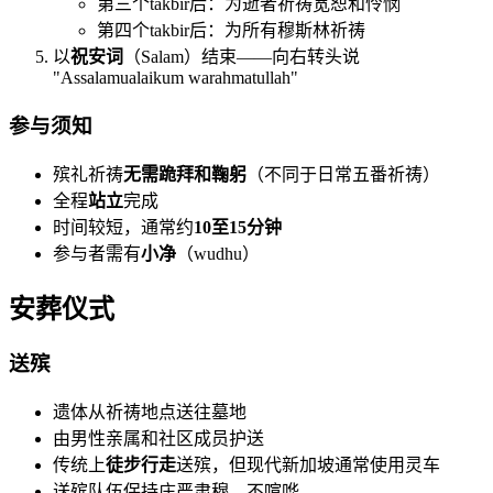
第三个takbir后：为逝者祈祷宽恕和怜悯
第四个takbir后：为所有穆斯林祈祷
以
祝安词
（Salam）结束——向右转头说
"Assalamualaikum warahmatullah"
参与须知
殡礼祈祷
无需跪拜和鞠躬
（不同于日常五番祈祷）
全程
站立
完成
时间较短，通常约
10至15分钟
参与者需有
小净
（wudhu）
安葬仪式
送殡
遗体从祈祷地点送往墓地
由男性亲属和社区成员护送
传统上
徒步行走
送殡，但现代新加坡通常使用灵车
送殡队伍保持庄严肃穆，不喧哗