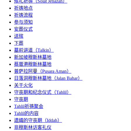
殡礼祈祷（Solat Jenazah）
祈祷地点
祈祷流程
参与须知
安葬仪式
送殡
下葬
墓前讲道（Talkin）
新加坡穆斯林墓地
蔡厝港穆斯林墓地
普萨拉阿曼（Pusara Aman）
日落洞穆斯林墓地（Jalan Bahar）
关于火化
守丧期和纪念仪式（Tahlil）
守丧期
Tahlil祈祷聚会
Tahlil的内容
遗孀的守丧期（Iddah）
非穆斯林访客礼仪