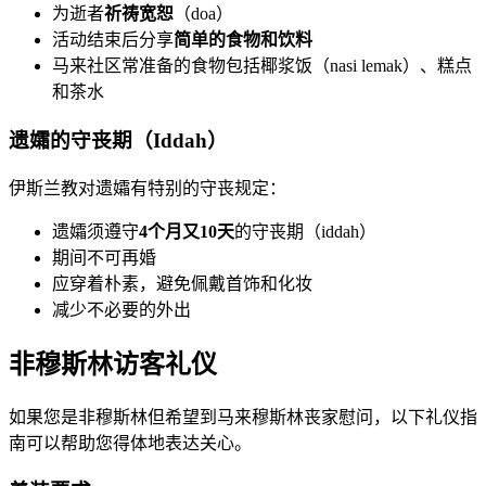
为逝者
祈祷宽恕
（doa）
活动结束后分享
简单的食物和饮料
马来社区常准备的食物包括椰浆饭（nasi lemak）、糕点
和茶水
遗孀的守丧期（Iddah）
伊斯兰教对遗孀有特别的守丧规定：
遗孀须遵守
4个月又10天
的守丧期（iddah）
期间不可再婚
应穿着朴素，避免佩戴首饰和化妆
减少不必要的外出
非穆斯林访客礼仪
如果您是非穆斯林但希望到马来穆斯林丧家慰问，以下礼仪指
南可以帮助您得体地表达关心。