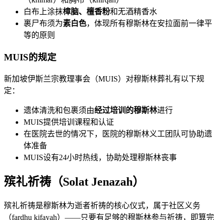
白布上涂抹
樟脑、檀香粉
和无酒精香水
裹尸布须为
素白色
，体现所有穆斯林在安拉面前一律平
等的原则
MUIS的规定
新加坡伊斯兰宗教理事会（MUIS）对穆斯林葬礼有以下规
定：
遗体清洗和包裹须由
经过培训的穆斯林
进行
MUIS提供培训课程和认证
在医院去世的情况下，医院的穆斯林义工团队可协助遗
体准备
MUIS设有24小时热线，协助处理穆斯林丧事
殡礼祈祷（Solat Jenazah）
殡礼祈祷是穆斯林为逝者祈祷的核心仪式，属于社区义务
（fardhu kifayah）——只要有足够的穆斯林参与祈祷，即算完