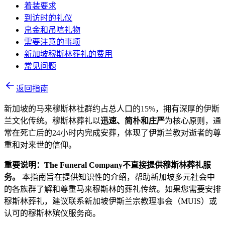
着装要求
到访时的礼仪
帛金和吊唁礼物
需要注意的事项
新加坡穆斯林葬礼的费用
常见问题
返回指南
新加坡的马来穆斯林社群约占总人口的15%，拥有深厚的伊斯
兰文化传统。穆斯林葬礼以
迅速、简朴和庄严
为核心原则，通
常在死亡后的24小时内完成安葬，体现了伊斯兰教对逝者的尊
重和对来世的信仰。
重要说明：The Funeral Company不直接提供穆斯林葬礼服
务。
本指南旨在提供知识性的介绍，帮助新加坡多元社会中
的各族群了解和尊重马来穆斯林的葬礼传统。如果您需要安排
穆斯林葬礼，建议联系新加坡伊斯兰宗教理事会（MUIS）或
认可的穆斯林殡仪服务商。