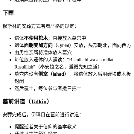
下葬
穆斯林的安葬方式有着严格的规定：
遗体
不使用棺木
，直接放入墓穴中
遗体
面朝麦加方向
（Qiblat）安放，头部朝北，面向西方
由男性亲属将遗体放入墓穴
每位放入遗体的人诵读："Bismillahi wa ala millati
Rasulillah"（奉安拉之名，遵循先知之道）
墓穴内设有
侧室（lahad）
，将遗体放入后用砖块或木板
封闭
然后覆土，每位参与者撒三把土
墓前讲道（Talkin）
安葬完成后，伊玛目在墓前进行讲道：
提醒逝者关于信仰的基本教义
诵读《古兰经》经文