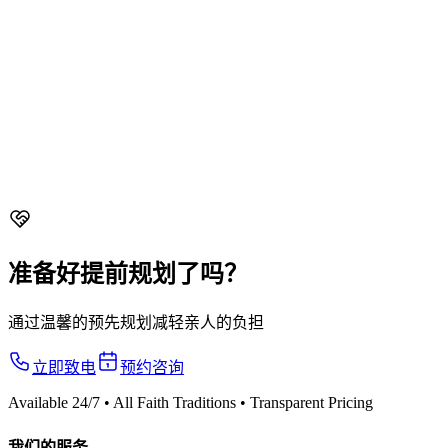
统的综合指南。佛教、道教、基督教、兴都教和马来葬礼习
俗。
新加坡佛教葬礼传统 - 完整指南
新加坡佛教葬礼传统的深入指
南。仪式、诵经、供品、守丧期和佛教灵堂须知。
新加坡道教葬礼习俗 - 传统指南
新加坡道教葬礼习俗完整指
南。方言特定传统、纸扎、仪式和葬礼仪式说明。
准备好提前规划了吗？
通过温馨的预先规划减轻亲人的负担
立即致电
预约咨询
Available 24/7 • All Faith Traditions • Transparent Pricing
我们的服务