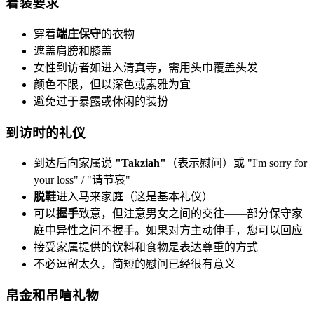
着装要求
穿着
端庄保守
的衣物
遮盖肩膀和膝盖
女性到访者如进入清真寺，需用头巾覆盖头发
颜色不限，但以深色或素雅为宜
避免过于暴露或休闲的装扮
到访时的礼仪
到达后向家属说
"Takziah"
（表示慰问）或 "I'm sorry for
your loss" / "请节哀"
脱鞋
进入马来家庭（这是基本礼仪）
可以
握手
致意，但注意男女之间的交往——部分保守家
庭中异性之间不握手。如果对方主动伸手，您可以回应
接受家属提供的饮料和食物是表达尊重的方式
不必逗留太久，简短的慰问已经很有意义
帛金和吊唁礼物