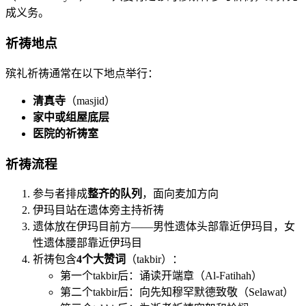
成义务。
祈祷地点
殡礼祈祷通常在以下地点举行：
清真寺
（masjid）
家中或组屋底层
医院的祈祷室
祈祷流程
参与者排成
整齐的队列
，面向麦加方向
伊玛目站在遗体旁主持祈祷
遗体放在伊玛目前方——男性遗体头部靠近伊玛目，女
性遗体腰部靠近伊玛目
祈祷包含
4个大赞词
（takbir）：
第一个takbir后：诵读开端章（Al-Fatihah）
第二个takbir后：向先知穆罕默德致敬（Selawat）