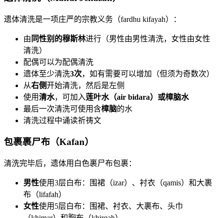
遗体清洗是一项庄严的宗教义务（fardhu kifayah）：
由
同性别的穆斯林
进行（男性由男性清洗，女性由女性
清洗）
配偶可以为配偶清洗
遗体至少清洗
3次
，如有需要可以增加（但须为奇数次）
从
右侧
开始清洗，然后是左侧
使用
清水
，可加入
莲叶水（air bidara）
或
樟脑水
最后一次清洗可使用含
樟脑
的水
清洗过程中诵读祈祷文
包裹裹尸布（Kafan）
清洗完毕后，遗体用白色裹尸布包裹：
男性
使用3层白布：围裙（izar）、衬衣（qamis）和大裹
布（lifafah）
女性
使用5层白布：围裙、衬衣、大裹布、头巾
（khimar）和胸布（khirqah）