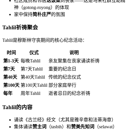
社区成员和邻居
送饭菜
到丧家——这是马来社群互助精
神（gotong-royong）的体现
家中保持
简朴庄严
的氛围
Tahlil祈祷聚会
Tahlil是穆斯林守丧期间的核心纪念活动：
时间
仪式
说明
第1-3天
每晚Tahlil
亲友聚集在丧家诵读祈祷
第7天
第7天Tahlil
重要的纪念日
第40天
第40天Tahlil
传统的纪念仪式
第100天
第100天Tahlil
部分家庭举行
每年
周年Tahlil
逝者忌日的纪念祈祷
Tahlil的内容
诵读《古兰经》经文（尤其是雅辛章和法蒂海章）
集体诵读
赞主词
（tasbih）和
赞美先知词
（selawat）