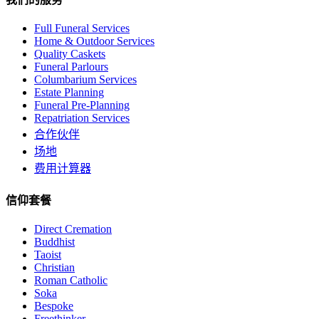
Full Funeral Services
Home & Outdoor Services
Quality Caskets
Funeral Parlours
Columbarium Services
Estate Planning
Funeral Pre-Planning
Repatriation Services
合作伙伴
场地
费用计算器
信仰套餐
Direct Cremation
Buddhist
Taoist
Christian
Roman Catholic
Soka
Bespoke
Freethinker