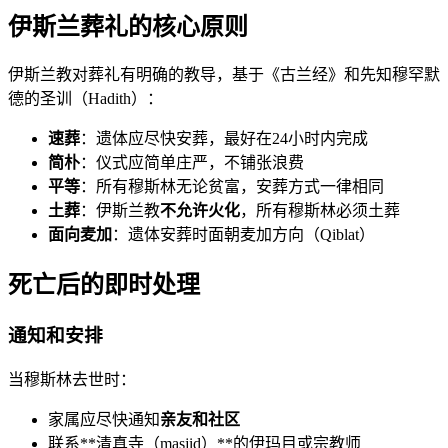
伊斯兰葬礼的核心原则
伊斯兰教对葬礼有明确的教导，基于《古兰经》和先知穆罕默
德的圣训（Hadith）：
速葬
：遗体应尽快安葬，最好在24小时内完成
简朴
：仪式应简单庄严，不铺张浪费
平等
：所有穆斯林无论贫富，安葬方式一律相同
土葬
：伊斯兰教
不允许火化
，所有穆斯林必须土葬
面向麦加
：遗体安葬时面朝麦加方向（Qiblat）
死亡后的即时处理
通知和安排
当穆斯林去世时：
家属应尽快通知
亲友和社区
联系**清真寺（masjid）**的伊玛目或宗教师