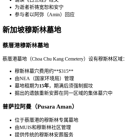
为逝者祈祷宽恕和安宁
参与者以阿弥（Amin）回应
新加坡穆斯林墓地
蔡厝港穆斯林墓地
蔡厝港墓地（Choa Chu Kang Cemetery）设有穆斯林区域：
穆斯林墓穴费用约**$315**
由NEA（国家环境局）管理
墓地租期为
15年
，期满后须强制掘坟
掘出的遗骸重新安葬在同一区域的集体墓穴中
普萨拉阿曼（Pusara Aman）
位于蔡厝港的穆斯林专属墓地
由MUIS和穆斯林社区管理
提供传统的穆斯林安葬服务