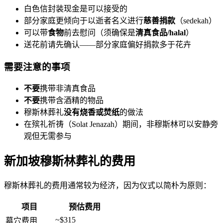
白色信封装现金是可以接受的
部分家庭更倾向于以逝者名义进行
慈善捐款
（sedekah）
可以带
食物
前去慰问（须确保是
清真食品/halal
）
送花前请先确认——部分家庭偏好捐款多于花卉
需要注意的事项
不要
携带非清真食品
不要
携带含酒精的物品
穆斯林葬礼
没有烧香或焚纸
的做法
在殡礼祈祷（Solat Jenazah）期间，非穆斯林可以安静旁
观但无需参与
新加坡穆斯林葬礼的费用
穆斯林葬礼的费用通常较为经济，因为仪式以简朴为原则：
项目
预估费用
~$315
墓穴费用