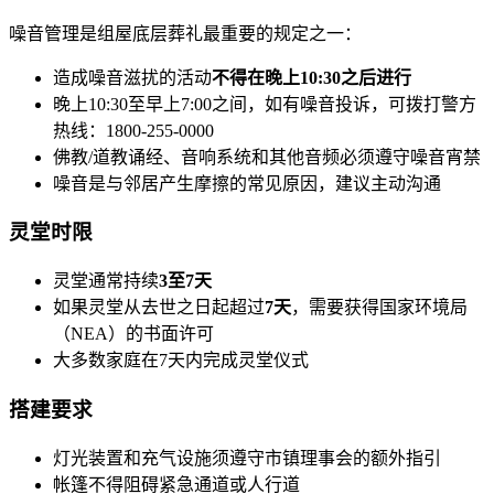
噪音管理是组屋底层葬礼最重要的规定之一：
造成噪音滋扰的活动
不得在晚上10:30之后进行
晚上10:30至早上7:00之间，如有噪音投诉，可拨打警方
热线：1800-255-0000
佛教/道教诵经、音响系统和其他音频必须遵守噪音宵禁
噪音是与邻居产生摩擦的常见原因，建议主动沟通
灵堂时限
灵堂通常持续
3至7天
如果灵堂从去世之日起超过
7天
，需要获得国家环境局
（NEA）的书面许可
大多数家庭在7天内完成灵堂仪式
搭建要求
灯光装置和充气设施须遵守市镇理事会的额外指引
帐篷不得阻碍紧急通道或人行道