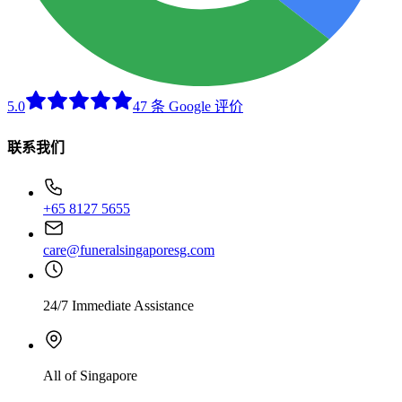
5.0
47 条 Google 评价
联系我们
+65 8127 5655
care@funeralsingaporesg.com
24/7 Immediate Assistance
All of Singapore