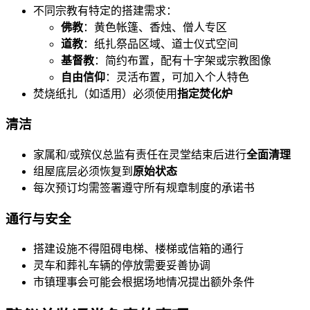
不同宗教有特定的搭建需求：
佛教
：黄色帐篷、香烛、僧人专区
道教
：纸扎祭品区域、道士仪式空间
基督教
：简约布置，配有十字架或宗教图像
自由信仰
：灵活布置，可加入个人特色
焚烧纸扎（如适用）必须使用
指定焚化炉
清洁
家属和/或殡仪总监有责任在灵堂结束后进行
全面清理
组屋底层必须恢复到
原始状态
每次预订均需签署遵守所有规章制度的承诺书
通行与安全
搭建设施不得阻碍电梯、楼梯或信箱的通行
灵车和葬礼车辆的停放需要妥善协调
市镇理事会可能会根据场地情况提出额外条件