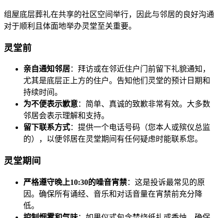
组屋底层葬礼在共享的社区空间举行，因此与邻居的良好沟通
对于顺利且体面地举办灵堂至关重要。
灵堂前
亲自通知邻居
：拜访或在邻近住户门前留下礼貌通知，
尤其是底层正上方的住户。告知他们灵堂的预计日期和
持续时间。
为不便表示歉意
：简单、真诚的致歉非常有效。大多数
邻居会表示理解和支持。
留下联系方式
：提供一个电话号码（您本人或殡仪总监
的），以便邻居在灵堂期间有任何疑虑时能联系您。
灵堂期间
严格遵守晚上10:30的噪音宵禁
：这是投诉最常见的原
因。确保所有诵经、音乐和对话音量在宵禁前充分降
低。
控制烟雾和气味
：如果仪式包含焚烧纸扎或香烛，确保