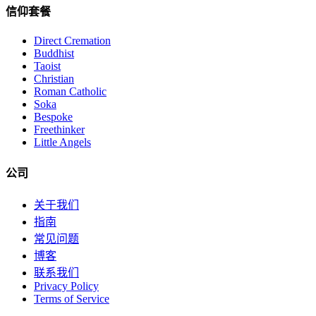
信仰套餐
Direct Cremation
Buddhist
Taoist
Christian
Roman Catholic
Soka
Bespoke
Freethinker
Little Angels
公司
关于我们
指南
常见问题
博客
联系我们
Privacy Policy
Terms of Service