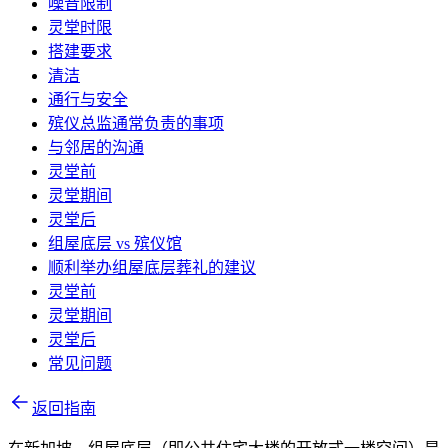
噪音限制
灵堂时限
搭建要求
清洁
通行与安全
殡仪总监通常负责的事项
与邻居的沟通
灵堂前
灵堂期间
灵堂后
组屋底层 vs 殡仪馆
顺利举办组屋底层葬礼的建议
灵堂前
灵堂期间
灵堂后
常见问题
返回指南