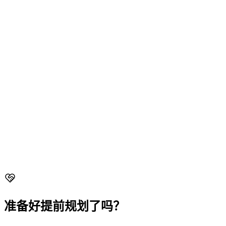
Woodlands
Yishun
Sembawang
Admiralty
+
2
more
1 家合作殡仪馆
查看区域详情
新加坡东北部
为东北走廊从后港到榜鹅和盛港的家庭提供关怀备至的殡仪服
务，可便捷前往中部和东部殡仪合作伙伴。
Hougang
Sengkang
Punggol
Serangoon
+
2
more
无专属殡仪馆
查看区域详情
准备好提前规划了吗？