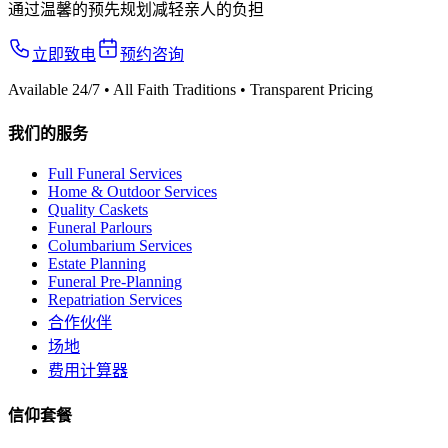
通过温馨的预先规划减轻亲人的负担
立即致电
预约咨询
Available 24/7 • All Faith Traditions • Transparent Pricing
我们的服务
Full Funeral Services
Home & Outdoor Services
Quality Caskets
Funeral Parlours
Columbarium Services
Estate Planning
Funeral Pre-Planning
Repatriation Services
合作伙伴
场地
费用计算器
信仰套餐