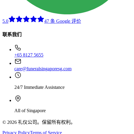
5.0
47 条 Google 评价
联系我们
+65 8127 5655
care@funeralsingaporesg.com
24/7 Immediate Assistance
All of Singapore
© 2026 礼仪公司。保留所有权利。
Privacy Policy
Terms of Service