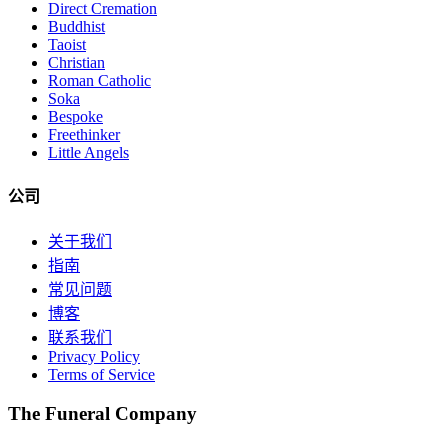
Direct Cremation
Buddhist
Taoist
Christian
Roman Catholic
Soka
Bespoke
Freethinker
Little Angels
公司
关于我们
指南
常见问题
博客
联系我们
Privacy Policy
Terms of Service
The Funeral Company