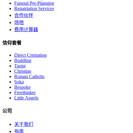
Funeral Pre-Planning
Repatriation Services
合作伙伴
场地
费用计算器
信仰套餐
Direct Cremation
Buddhist
Taoist
Christian
Roman Catholic
Soka
Bespoke
Freethinker
Little Angels
公司
关于我们
指南