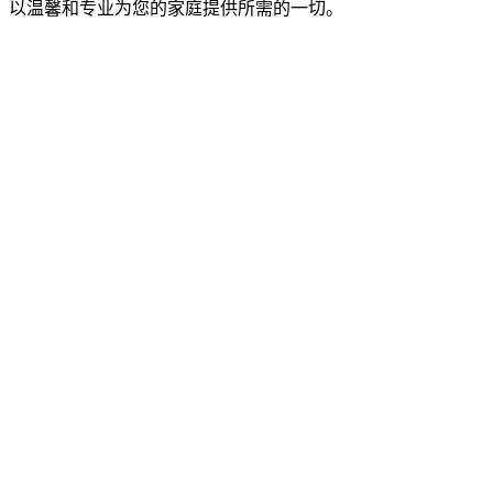
以温馨和专业为您的家庭提供所需的一切。
全套殡仪服务
为各宗教信仰提供完整的殡仪管理服务。
了解更多
→
住家及户外殡仪
在私人住宅和户外场地提供雅致的殡仪安排。
了解更多
→
优质棺木