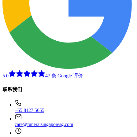
5.0
47 条 Google 评价
联系我们
+65 8127 5655
care@funeralsingaporesg.com