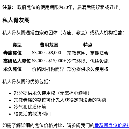
注意：
政府龛位的使用期限为20年，届满后需续租或迁出。
私人骨灰阁
私人骨灰阁通常由宗教团体（寺庙、教会）或私人机构经营：
类型
费用范围
特点
$3,000 - $8,000
寺庙龛位
宗教氛围、定期法会
$8,000 - $15,000+
高级私人龛位
冷气环境、优质设施
永久龛位
价格因机构而异
部分提供永久使用权
私人骨灰阁的优势包括：
部分提供永久使用权（无需担心续租）
宗教寺庙的龛位可让先人获得定期法会的功德
冷气和优质环境
较灵活的探访时间
如需了解详细的龛位价格对比，请参阅我们的
骨灰阁龛位价格