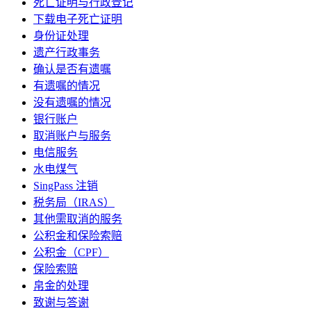
死亡证明与行政登记
下载电子死亡证明
身份证处理
遗产行政事务
确认是否有遗嘱
有遗嘱的情况
没有遗嘱的情况
银行账户
取消账户与服务
电信服务
水电煤气
SingPass 注销
税务局（IRAS）
其他需取消的服务
公积金和保险索赔
公积金（CPF）
保险索赔
帛金的处理
致谢与答谢