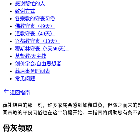
感谢帮忙的人
致谢方式
各宗教的守丧习俗
佛教守丧（49天）
道教守丧（49天）
兴都教守丧（13天）
穆斯林守丧（3天/40天）
基督教/天主教
创价学会/自由思想者
葬后事务时间表
常见问题
返回指南
葬礼结束的那一刻，许多家属会感到如释重负，但随之而来的
同宗教的守丧习俗也在这个阶段开始。本指南将帮助您有条不
骨灰领取