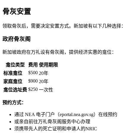
骨灰安置
领取骨灰后，需要决定安置方式。新加坡有以下几种选择：
政府骨灰阁
新加坡政府在万礼设有骨灰阁，提供经济实惠的龛位：
龛位类型
费用
使用期限
$500
标准龛位
20年
$900
家庭龛位
20年
$250
龛位选址费
一次性
预约方式：
通过 NEA 电子门户（eportal.nea.gov.sg）在线预约
或亲自前往万礼骨灰阁服务中心办理
须携带先人的死亡证明和申请人的NRIC