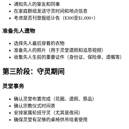
通知先人的挚友和同事
在家庭群组发送守灵时间和地点信息
考虑是否刊登报纸讣告（$300至$1,000+）
准备先人遗物
选择先人最后穿着的衣物
准备先人的照片（用于灵堂遗照和追思视频）
收集先人生前的重要证件（身份证、保险单、遗嘱等）
第三阶段：守灵期间
灵堂事务
确认灵堂布置完成（花圈、遗照、祭品）
确认宗教仪式时间表
安排家属轮班守灵（尤其是夜间）
确保灵堂有足够的桌椅供吊唁者使用