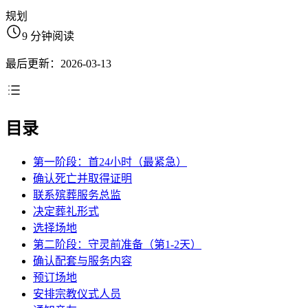
规划
9 分钟阅读
最后更新：2026-03-13
目录
第一阶段：首24小时（最紧急）
确认死亡并取得证明
联系殡葬服务总监
决定葬礼形式
选择场地
第二阶段：守灵前准备（第1-2天）
确认配套与服务内容
预订场地
安排宗教仪式人员