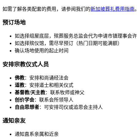
如需了解各类配套的费用，请参阅我们的
新加坡葬礼费用指南
预订场地
如选择组屋底层，殡葬服务总监会代为申请市镇理事会许
如选择殡仪馆，需尽早预订（热门日期可能满额）
确认场地使用的起止时间
安排宗教仪式人员
佛教
：安排和尚诵经法会
道教
：安排道士和相关仪式
基督教/天主教
：联系牧师或神父
创价学会
：联系会所领导人
自由思想者
：可安排司仪或追思会主持人
通知亲友
通知直系亲属和近亲