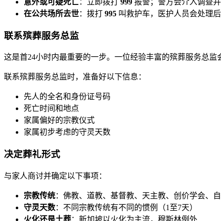
意外或可疑死亡
：立即拨打
999
报警；警方会介入调查并
在公共场所去世
：拨打
995
叫救护车，医护人员会处理后
联系殡葬服务总监
这是首24小时内最重要的一步。一位经验丰富的殡葬服务总监
联系殡葬服务总监时，准备好以下信息：
先人的全名和身份证号码
死亡时间和地点
家属偏好的宗教仪式
家属初步考虑的守灵天数
决定葬礼形式
与家人商讨并确定以下事项：
宗教传统
：佛教、道教、基督教、天主教、创价学会、自
守灵天数
：不同宗教传统有不同的惯例（1至7天）
火化还是土葬
：新加坡以火化为主流，穆斯林例外