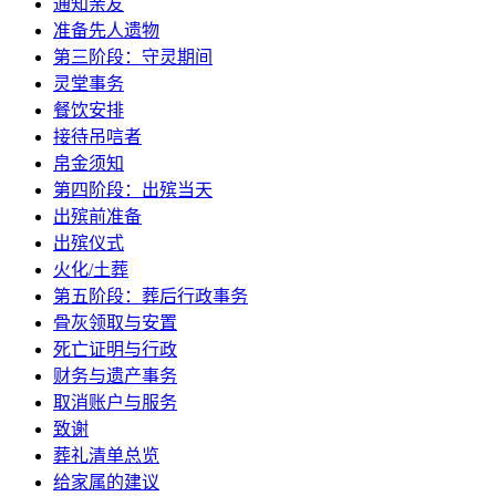
通知亲友
准备先人遗物
第三阶段：守灵期间
灵堂事务
餐饮安排
接待吊唁者
帛金须知
第四阶段：出殡当天
出殡前准备
出殡仪式
火化/土葬
第五阶段：葬后行政事务
骨灰领取与安置
死亡证明与行政
财务与遗产事务
取消账户与服务
致谢
葬礼清单总览
给家属的建议